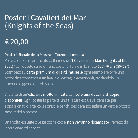
Poster I Cavalieri dei Mari
(Knights of the Seas)
€ 20,00
Poster Ufficiale della Mostra – Edizione Limitata
Porta con te un frammento della mostra
“I Cavalieri dei Mari (Knights of the
Seas)”
con questo straordinario poster ufficiale in formato
100×70 cm (39×28″)
.
Stampato su
carta premium di qualità museale
, ogni esemplare offre una
profondità cromatica e un livello di dettaglio eccezionali, rendendolo un
autentico oggetto da collezione.
Si tratta di un’
edizione molto limitata
, con
solo una dozzina di copie
disponibili
. Ogni poster fa parte di una tiratura esclusiva pensata per
appassionati d’arte, collezionisti e per chi desidera possedere un vero e proprio
cimelio della mostra.
Una volta esaurite queste poche copie,
non verranno ristampate
. Perfetto da
incorniciare ed esporre.