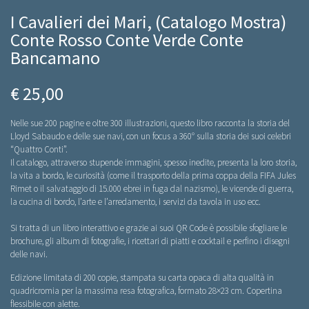
I Cavalieri dei Mari, (Catalogo Mostra)
Conte Rosso Conte Verde Conte
Bancamano
€ 25,00
Nelle sue 200 pagine e oltre 300 illustrazioni, questo libro racconta la storia del
Lloyd Sabaudo e delle sue navi, con un focus a 360° sulla storia dei suoi celebri
“Quattro Conti”.
Il catalogo, attraverso stupende immagini, spesso inedite, presenta la loro storia,
la vita a bordo, le curiosità (come il trasporto della prima coppa della FIFA Jules
Rimet o il salvataggio di 15.000 ebrei in fuga dal nazismo), le vicende di guerra,
la cucina di bordo, l’arte e l’arredamento, i servizi da tavola in uso ecc.
Si tratta di un libro interattivo e grazie ai suoi QR Code è possibile sfogliare le
brochure, gli album di fotografie, i ricettari di piatti e cocktail e perfino i disegni
delle navi.
Edizione limitata di 200 copie, stampata su carta opaca di alta qualità in
quadricromia per la massima resa fotografica, formato 28×23 cm. Copertina
flessibile con alette.