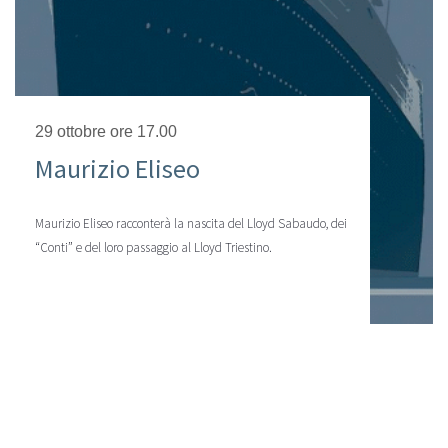
29 ottobre ore 17.00
Maurizio Eliseo
Maurizio Eliseo racconterà la nascita del Lloyd Sabaudo, dei
“Conti” e del loro passaggio al Lloyd Triestino.