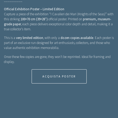
__________
Official Exhibition Poster – Limited Edition
Capture a piece of the exhibition “I Cavalieri dei Mari (Knights of the Seas)” with
this striking
100×70 cm (39×28″)
official poster. Printed on
premium, museum-
grade paper
, each piece delivers exceptional color depth and detail, making it a
true collector’s item.
This is a
very limited edition
, with only a
dozen copies available
. Each poster is
part of an exclusive run designed for art enthusiasts, collectors, and those who
value authentic exhibition memorabilia.
Once these few copies are gone, they won’t be reprinted. Ideal for framing and
display.
ACQUISTA POSTER